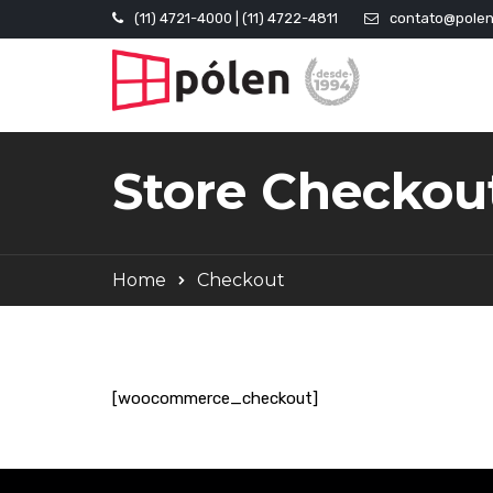
(11) 4721-4000 | (11) 4722-4811
contato@polen
Store Checkou
Home
Checkout
[woocommerce_checkout]